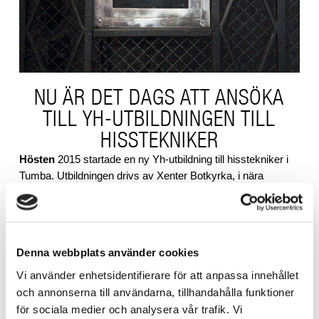
NU ÄR DET DAGS ATT ANSÖKA
TILL YH-UTBILDNINGEN TILL
HISSTEKNIKER
Hösten
2015 startade en ny Yh-utbildning till hisstekniker i
Tumba. Utbildningen drivs av Xenter Botkyrka, i nära
samarbete med Hissförbundet och dess medlemsföretag.
Ansökningsomgången är nu öppen för start utbildningen
som startar i augusti 2016.
Sista ansökningsdatum är 4 maj 2016.
Denna webbplats använder cookies
Läs mer och ansök här:
Vi använder enhetsidentifierare för att anpassa innehållet
http://www.xenter.se/utbildning/hisstekniker-installation-
och annonserna till användarna, tillhandahålla funktioner
reparation-och-service
för sociala medier och analysera vår trafik. Vi