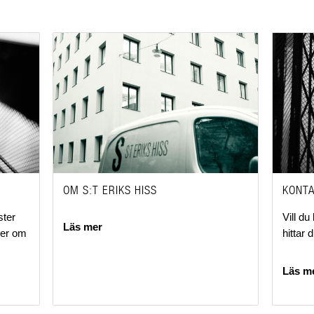
OM S:T ERIKS HISS
KONT
ster
Vill d
Läs mer
mer om
hittar 
Läs m